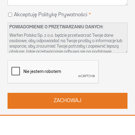
Akceptuję Politykę Prywatności
POWIADOMIENIE O PRZETWARZANIU DANYCH:
Werfen Polska Sp. z o.o. będzie przetwarzać Twoje dane
osobowe, aby odpowiadać na Twoje prośby o informacje lub
wsparcie, aby zrozumieć Twoje potrzeby i zapewnić lepszą
obsługę, takie przetwarzanie odbywa się na podstawie
naszego prawnie uzasadnionego interesu. Więcej informacji
na temat naszych praktyk w zakresie ochrony danych oraz
sposobu korzystania ze swoich praw możesz znaleźć w
naszej
Polityce prywatności
. Możesz również skontaktować
się z nami pod adresem
dpo-pl@werfen.com
.