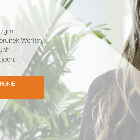
aszym
erunek Werfen,
nych
jach.
RONIE