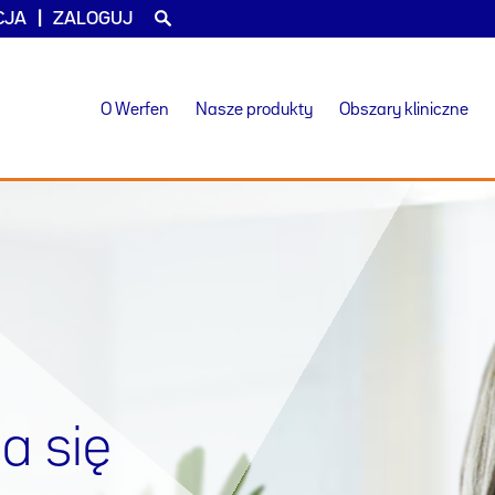
CJA
ZALOGUJ
O Werfen
Nasze produkty
Obszary kliniczne
a się