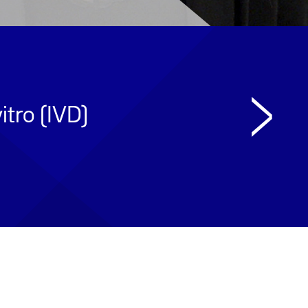
>
itro (IVD)
Ne