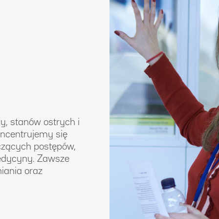
y, stanów ostrych i
ncentrujemy się
czących postępów,
edycyny. Zawsze
iania oraz