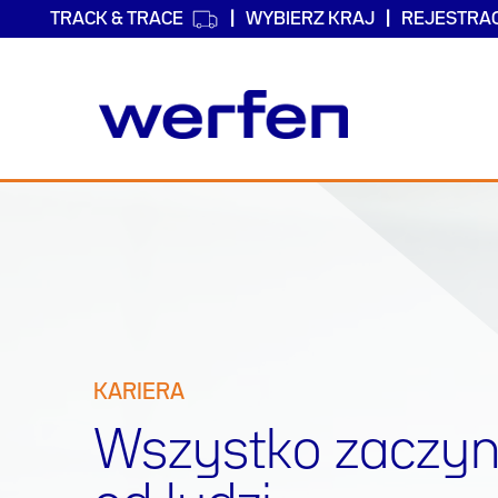
TRACK & TRACE
WYBIERZ KRAJ
REJESTRA
Przejdź
do
treści
KARIERA
Wszystko zaczyn