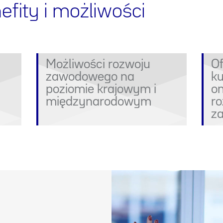
fity i możliwości
Możliwości rozwoju
O
zawodowego na
k
poziomie krajowym i
on
międzynarodowym
ro
z