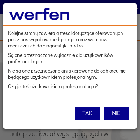
TRACK & TRACE
WYBIERZ KRAJ
ZALOGUJ
Toggl
navig
Kolejne strony zawierają treści dotyczące oferowanych
przez nas wyrobów medycznych oraz wyrobów
Przejdź
medycznych do diagnostyki in-vitro.
do
Są one przeznaczone wyłącznie dla użytkowników
treści
profesjonalnych.
ODCZYNNIKI
Nie są one przeznaczone ani skierowane do odbiorcy nie
będącego użytkownikiem profesjonalnym.
QUANTA Lite®
Czy jesteś użytkownikiem profesjonalnym?
TAK
NIE
Testy QUANTA Lite umożliwiają
półilościowe wykrywanie w surowicy
autoprzeciwciał występujących w