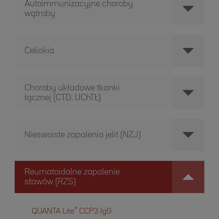
Autoimmunizacyjne choroby
wątroby
Celiakia
Choroby układowe tkanki
łącznej (CTD, UChTŁ)
Nieswoiste zapalenia jelit (NZJ)
Reumatoidalne zapalenie
stawów (RZS)
®
QUANTA Lite
CCP3 IgG