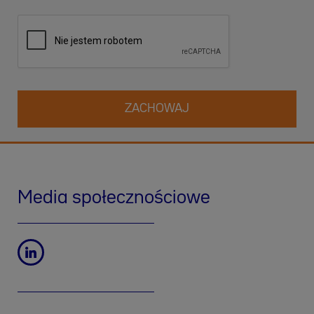
naszego prawnie uzasadnionego interesu. Więcej informacji
na temat naszych praktyk w zakresie ochrony danych oraz
sposobu korzystania ze swoich praw możesz znaleźć w
naszej
Polityce prywatności
. Możesz również skontaktować
się z nami pod adresem
dpo-pl@werfen.com
.
Media społecznościowe