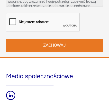
wsparcie, aby zrozumieć Twoje potrzeby i zapewnić lepszą
obsługę, takie przetwarzanie odbywa się na podstawie
naszego prawnie uzasadnionego interesu. Więcej informacji
na temat naszych praktyk w zakresie ochrony danych oraz
sposobu korzystania ze swoich praw możesz znaleźć w
naszej
Polityce prywatności
. Możesz również skontaktować
się z nami pod adresem
dpo-pl@werfen.com
.
Media społecznościowe