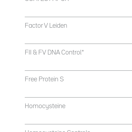
Factor V Leiden
FII & FV DNA Control*
Free Protein S
Homocysteine