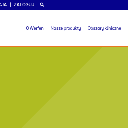
CJA
ZALOGUJ
O Werfen
Nasze produkty
Obszary kliniczne