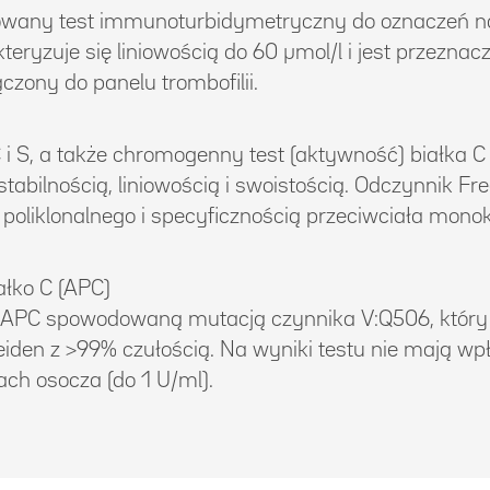
owany test immunoturbidymetryczny do oznaczeń na
teryzuje się liniowością do 60 µmol/l i jest przezn
zony do panelu trombofilii.
i S, a także chromogenny test (aktywność) białka C 
tabilnością, liniowością i swoistością. Odczynnik Fre
oliklonalnego i specyficznością przeciwciała monok
łko C (APC)
a APC spowodowaną mutacją czynnika V:Q506, który
iden z >99% czułością. Na wyniki testu nie mają w
ch osocza (do 1 U/ml).