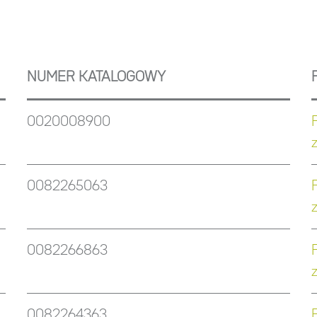
NUMER KATALOGOWY
0020008900
0082265063
0082266863
0082264363