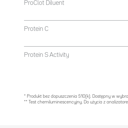
ProClot Diluent
Protein C
Protein S Activity
* Produkt bez dopuszczenia 510(k). Dostępny w wybr
** Test chemiluminescencyjny. Do użycia z analizato