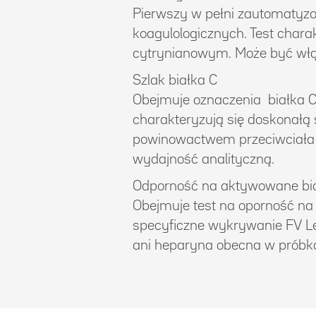
Pierwszy w pełni zautomatyz
koagulologicznych. Test charak
cytrynianowym. Może być włąc
Szlak białka C
Obejmuje oznaczenia białka C 
charakteryzują się doskonałą s
powinowactwem przeciwciała p
wydajność analityczną.
Odporność na aktywowane bia
Obejmuje test na oporność n
specyficzne wykrywanie FV Le
ani heparyna obecna w próbka