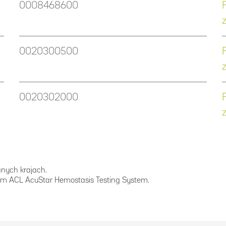
0008468600
0020300500
0020302000
anych krajach.
rem ACL AcuStar Hemostasis Testing System.