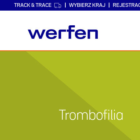
TRACK & TRACE
WYBIERZ KRAJ
REJESTRA
Przejdź
do
treści
Trombofilia