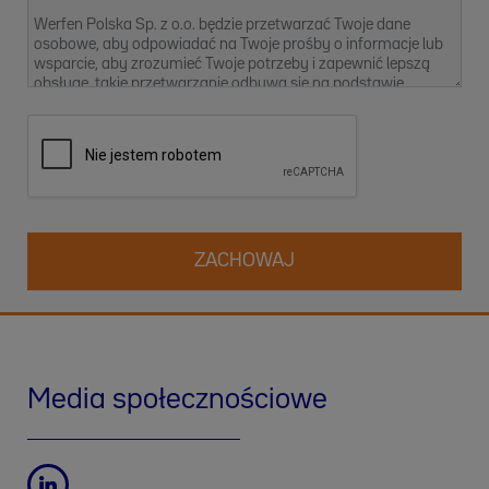
Werfen Polska Sp. z o.o. będzie przetwarzać Twoje dane
osobowe, aby odpowiadać na Twoje prośby o informacje lub
wsparcie, aby zrozumieć Twoje potrzeby i zapewnić lepszą
obsługę, takie przetwarzanie odbywa się na podstawie
naszego prawnie uzasadnionego interesu. Więcej informacji
na temat naszych praktyk w zakresie ochrony danych oraz
sposobu korzystania ze swoich praw możesz znaleźć w
naszej
Polityce prywatności
. Możesz również skontaktować
się z nami pod adresem
dpo-pl@werfen.com
.
Media społecznościowe