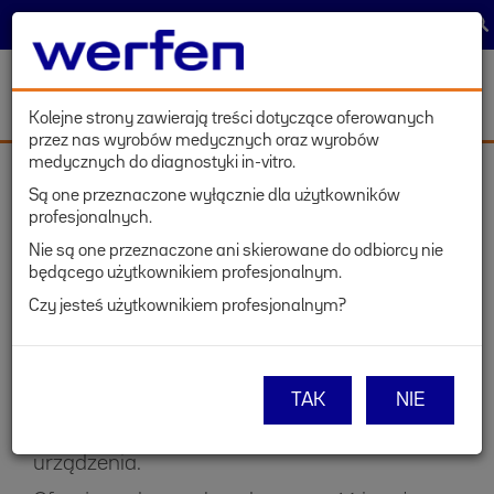
TRACK & TRACE
WYBIERZ KRAJ
ZALOGUJ
Toggl
navig
Kolejne strony zawierają treści dotyczące oferowanych
przez nas wyrobów medycznych oraz wyrobów
Przejdź
medycznych do diagnostyki in-vitro.
do
Są one przeznaczone wyłącznie dla użytkowników
treści
APARATY
profesjonalnych.
®
QUANTA-Lyser
3000
Nie są one przeznaczone ani skierowane do odbiorcy nie
będącego użytkownikiem profesjonalnym.
Czy jesteś użytkownikiem profesjonalnym?
QUANTA-Lyser 3000 to wysoko wydajny
analizator EIA/IFA, umożliwiający szybsze
TAK
NIE
wykonanie badań, przy mniejszym wkładzie
pracy własnej związanej z obsługą
urządzenia.