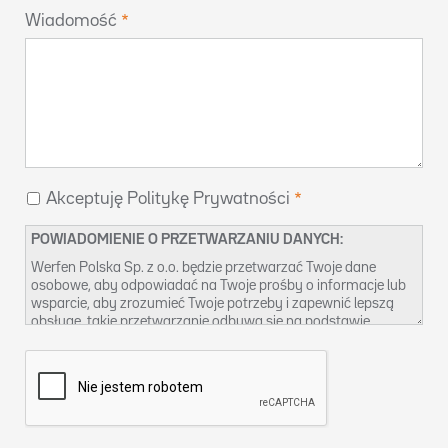
Wiadomość
Akceptuję Politykę Prywatności
POWIADOMIENIE O PRZETWARZANIU DANYCH:
Werfen Polska Sp. z o.o. będzie przetwarzać Twoje dane
osobowe, aby odpowiadać na Twoje prośby o informacje lub
wsparcie, aby zrozumieć Twoje potrzeby i zapewnić lepszą
obsługę, takie przetwarzanie odbywa się na podstawie
naszego prawnie uzasadnionego interesu. Więcej informacji
na temat naszych praktyk w zakresie ochrony danych oraz
sposobu korzystania ze swoich praw możesz znaleźć w
naszej
Polityce prywatności
. Możesz również skontaktować
się z nami pod adresem
dpo-pl@werfen.com
.