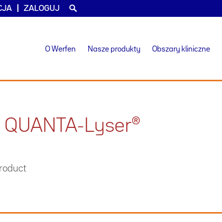
CJA
ZALOGUJ
O Werfen
Nasze produkty
Obszary kliniczne
w QUANTA-Lyser®
product