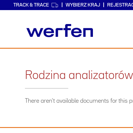
TRACK & TRACE
WYBIERZ KRAJ
REJESTRA
Przejdź
do
treści
Rodzina analizatoró
There aren't available documents for this 