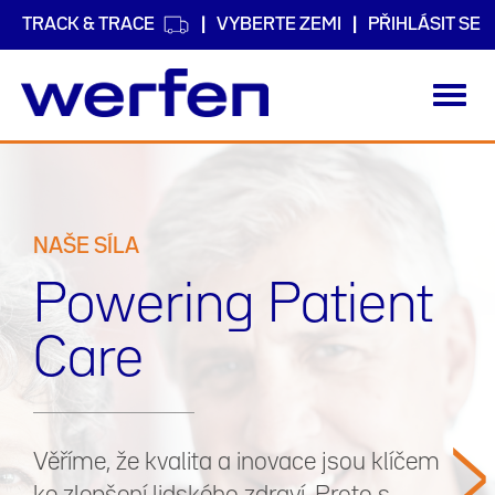
TRACK & TRACE
VYBERTE ZEMI
PŘIHLÁSIT SE
Toggl
navig
Přejít
k
hlavnímu
obsahu
NAŠE SÍLA
Powering Patient
Care
>
Věříme, že kvalita a inovace jsou klíčem