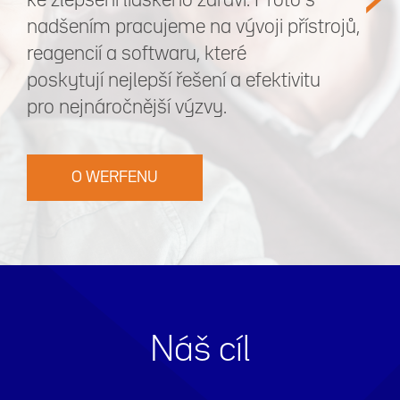
ke zlepšení lidského zdraví. Proto s
nadšením pracujeme na vývoji přístrojů,
reagencií a softwaru, které
poskytují nejlepší řešení a efektivitu
pro nejnáročnější výzvy.
O WERFENU
Náš cíl