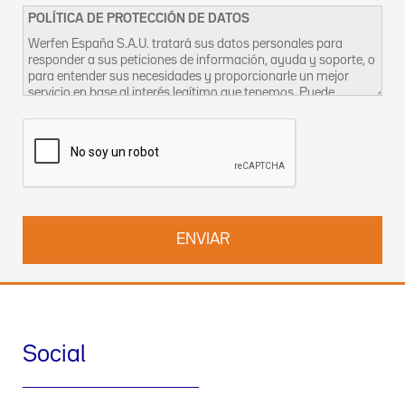
POLÍTICA DE PROTECCIÓN DE DATOS
Werfen España S.A.U. tratará sus datos personales para
responder a sus peticiones de información, ayuda y soporte, o
para entender sus necesidades y proporcionarle un mejor
servicio en base al interés legítimo que tenemos. Puede
encontrar más información sobre nuestras prácticas de
privacidad y cómo ejercer sus derechos en nuestra
Política de
Privacidad
. También puede contactar con nosotros en
DPO-
es@werfen.com
.
Social