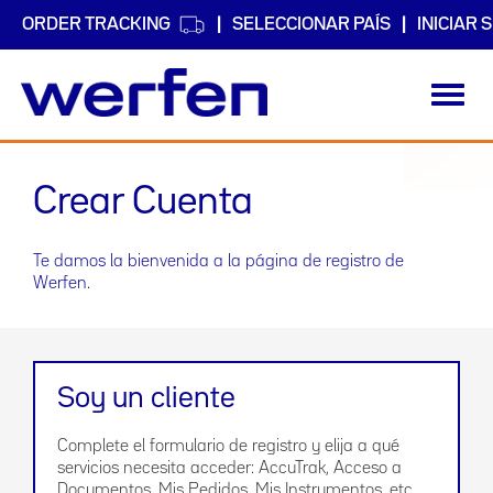
ORDER TRACKING
SELECCIONAR PAÍS
INICIAR 
Toggl
navig
Pasar
al
Crear Cuenta
contenido
principal
Te damos la bienvenida a la página de registro de
Werfen.
Soy un cliente
Complete el formulario de registro y elija a qué
servicios necesita acceder: AccuTrak, Acceso a
Documentos, Mis Pedidos, Mis Instrumentos, etc.