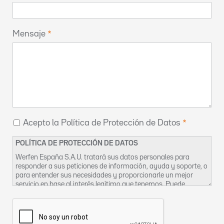
Mensaje
Acepto la Política de Protección de Datos
POLÍTICA DE PROTECCIÓN DE DATOS
Werfen España S.A.U. tratará sus datos personales para
responder a sus peticiones de información, ayuda y soporte, o
para entender sus necesidades y proporcionarle un mejor
servicio en base al interés legítimo que tenemos. Puede
encontrar más información sobre nuestras prácticas de
privacidad y cómo ejercer sus derechos en nuestra
Política de
Privacidad
. También puede contactar con nosotros en
DPO-
es@werfen.com
.