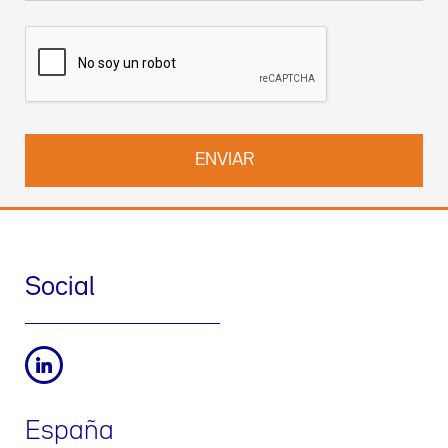
encontrar más información sobre nuestras prácticas de
privacidad y cómo ejercer sus derechos en nuestra
Política de
Privacidad
. También puede contactar con nosotros en
DPO-
es@werfen.com
.
Social
España