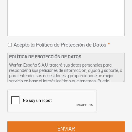
Acepto la Política de Protección de Datos
POLÍTICA DE PROTECCIÓN DE DATOS
Werfen España S.A.U. tratará sus datos personales para
responder a sus peticiones de información, ayuda y soporte, o
para entender sus necesidades y proporcionarle un mejor
servicio en base al interés legítimo que tenemos. Puede
encontrar más información sobre nuestras prácticas de
privacidad y cómo ejercer sus derechos en nuestra
Política de
Privacidad
. También puede contactar con nosotros en
DPO-
es@werfen.com
.