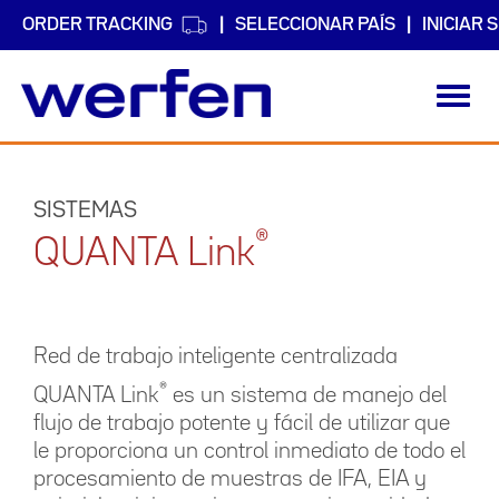
ORDER TRACKING
SELECCIONAR PAÍS
INICIAR 
Toggl
navig
Pasar
al
contenido
SISTEMAS
principal
®
QUANTA Link
Red de trabajo inteligente centralizada
®
QUANTA Link
es un sistema de manejo del
flujo de trabajo potente y fácil de utilizar que
le proporciona un control inmediato de todo el
procesamiento de muestras de IFA, EIA y