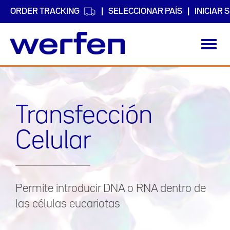
ORDER TRACKING
SELECCIONAR PAÍS
INICIAR 
Toggl
navig
Pasar
al
contenido
principal
Transfección
Celular
Permite introducir DNA o RNA dentro de
las células eucariotas