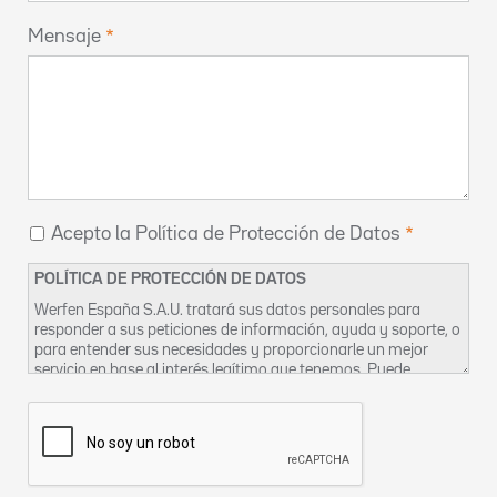
Mensaje
Acepto la Política de Protección de Datos
POLÍTICA DE PROTECCIÓN DE DATOS
Werfen España S.A.U. tratará sus datos personales para
responder a sus peticiones de información, ayuda y soporte, o
para entender sus necesidades y proporcionarle un mejor
servicio en base al interés legítimo que tenemos. Puede
encontrar más información sobre nuestras prácticas de
privacidad y cómo ejercer sus derechos en nuestra
Política de
Privacidad
. También puede contactar con nosotros en
DPO-
es@werfen.com
.