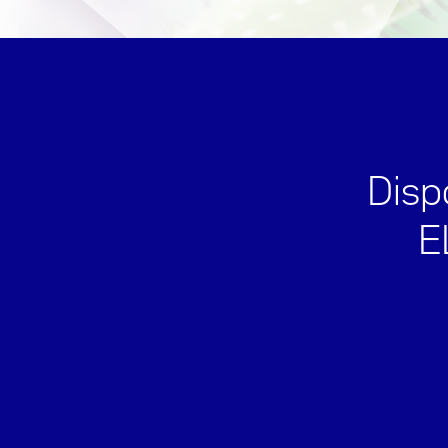
Disp
E