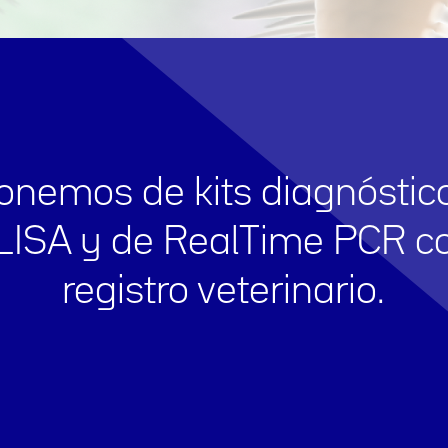
onemos de kits diagnóstic
LISA y de RealTime PCR c
registro veterinario.