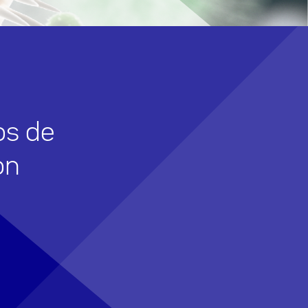
os de
on