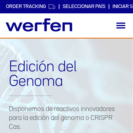
ORDER TRACKING
SELECCIONAR PAÍS
INICIAR 
Toggl
navig
Pasar
al
contenido
principal
Edición del
Genoma
Disponemos de reactivos innovadores
para la edición del genoma o CRISPR
Cas.