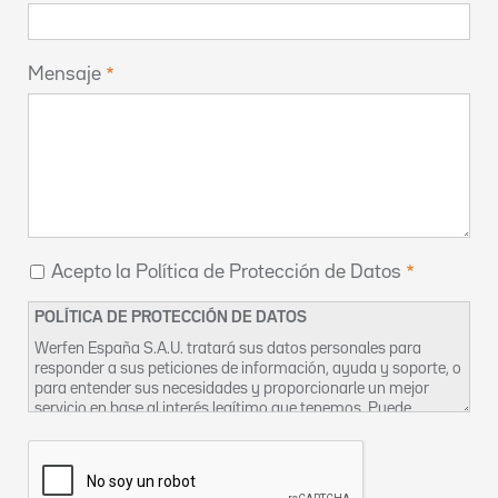
Mensaje
Acepto la Política de Protección de Datos
POLÍTICA DE PROTECCIÓN DE DATOS
Werfen España S.A.U. tratará sus datos personales para
responder a sus peticiones de información, ayuda y soporte, o
para entender sus necesidades y proporcionarle un mejor
servicio en base al interés legítimo que tenemos. Puede
encontrar más información sobre nuestras prácticas de
privacidad y cómo ejercer sus derechos en nuestra
Política de
Privacidad
. También puede contactar con nosotros en
DPO-
es@werfen.com
.