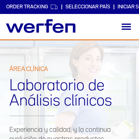
ORDER TRACKING
SELECCIONAR PAÍS
INICIAR 
Toggl
navig
Pasar
al
contenido
principal
ÁREA CLÍNICA
Laboratorio de
Análisis clínicos
Experiencia y calidad, y la continua