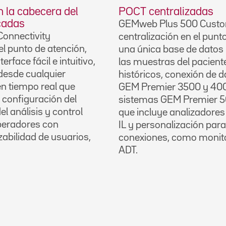
n la cabecera del
POCT centralizadas
cadas
GEMweb Plus 500 Custom
onnectivity
centralización en el punt
el punto de atención,
una única base de datos 
face fácil e intuitivo,
las muestras del pacient
 desde cualquier
históricos, conexión de 
n tiempo real que
GEM Premier 3500 y 400
 configuración del
sistemas GEM Premier 50
el análisis y control
que incluye analizadores 
operadores con
IL y personalización para
zabilidad de usuarios,
conexiones, como monito
ADT.