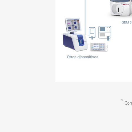
*
Con