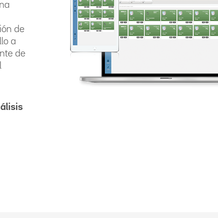
una
tión de
lo a
ente de
l
álisis