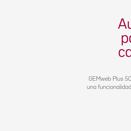
Au
p
ca
GEMweb Plus 500
una funcionalidad