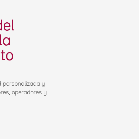
del
la
nto
 personalizada y
ores, operadores y