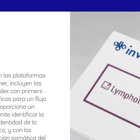
n las plataformas
er, incluyen las
plex con primers
icos para un flujo
roporciona un
te identificar la
dentidad de la
o, y con los
ción somática del