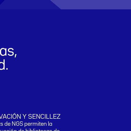
as,
d.
VACIÓN Y SENCILLEZ
ts de NGS permiten la