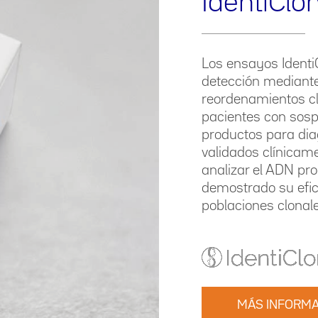
IdentiClo
Los ensayos Identi
detección mediante 
reordenamientos cl
pacientes con sospe
productos para dia
validados clínicam
analizar el ADN pr
demostrado su efica
poblaciones clonale
MÁS INFORMA