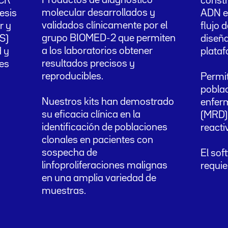
Productos de diagnóstico
PCR
constr
molecular desarrollados y
resis
ADN e
validados clínicamente por el
r y
flujo d
grupo BIOMED-2 que permiten
S)
diseña
a los laboratorios obtener
d y
plata
resultados precisos y
es
reproducibles.
Permit
poblac
Nuestros kits han demostrado
enfer
su eficacia clínica en la
(MRD)
identificación de poblaciones
reacti
clonales en pacientes con
sospecha de
El sof
linfoproliferaciones malignas
requie
en una amplia variedad de
muestras.