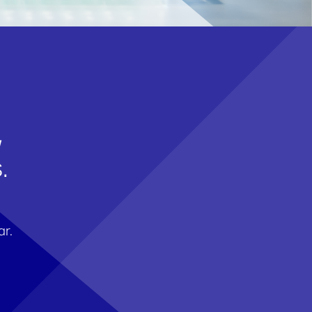
,
.
r.