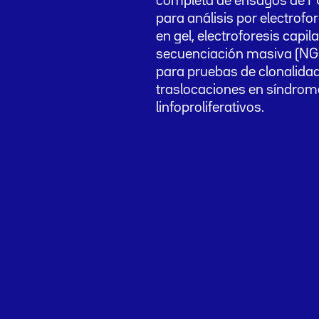
completa de ensayos de 
para análisis por electrofo
en gel, electroforesis capila
secuenciación masiva (NG
para pruebas de clonalida
traslocaciones en síndrom
linfoproliferativos.