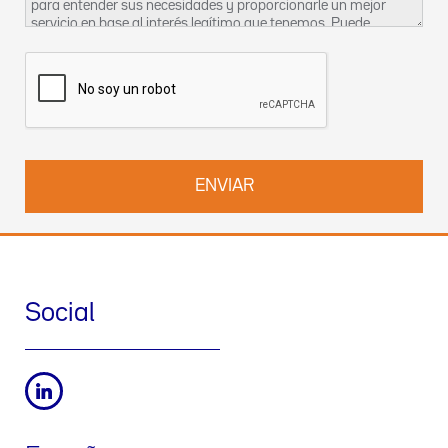
para entender sus necesidades y proporcionarle un mejor
servicio en base al interés legítimo que tenemos. Puede
encontrar más información sobre nuestras prácticas de
privacidad y cómo ejercer sus derechos en nuestra
Política de
Privacidad
. También puede contactar con nosotros en
DPO-
es@werfen.com
.
Social