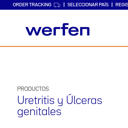
ORDER TRACKING
SELECCIONAR PAÍS
REGI
Pasar
al
contenido
principal
PRODUCTOS
Uretritis y Úlceras
genitales