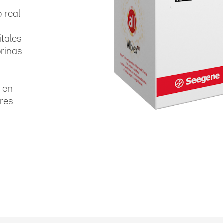
 real
itales
orinas
s en
ores