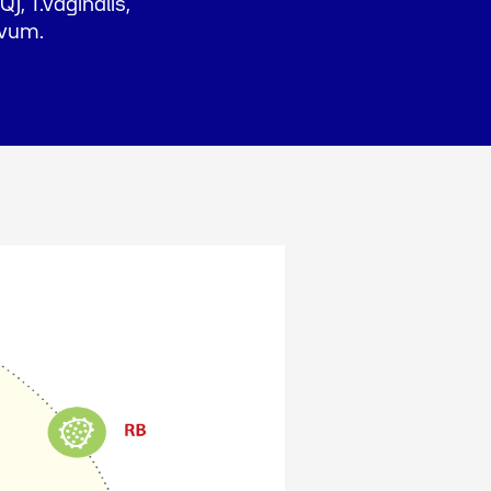
), T.vaginalis,
rvum.