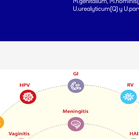
M.genitalium, M.hominis(Q
U.urealyticum(Q) y U.pa