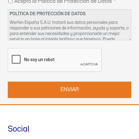
Acepto la Política de Protección de Datos
POLÍTICA DE PROTECCIÓN DE DATOS
Werfen España S.A.U. tratará sus datos personales para
responder a sus peticiones de información, ayuda y soporte, o
para entender sus necesidades y proporcionarle un mejor
servicio en base al interés legítimo que tenemos. Puede
encontrar más información sobre nuestras prácticas de
privacidad y cómo ejercer sus derechos en nuestra
Política de
Privacidad
. También puede contactar con nosotros en
DPO-
es@werfen.com
.
Social