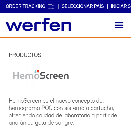
ORDER TRACKING
SELECCIONAR PAÍS
INICIAR 
Toggl
navig
Pasar
al
contenido
PRODUCTOS
principal
HemoScreen es el nuevo concepto del
hemograma POC con sistema a cartucho,
ofreciendo calidad de laboratorio a partir de
una única gota de sangre.