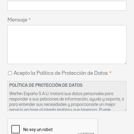
Mensaje
Acepto la Política de Protección de Datos
POLÍTICA DE PROTECCIÓN DE DATOS
Werfen España S.A.U. tratará sus datos personales para
responder a sus peticiones de información, ayuda y soporte, o
para entender sus necesidades y proporcionarle un mejor
servicio en base al interés legítimo que tenemos. Puede
encontrar más información sobre nuestras prácticas de
privacidad y cómo ejercer sus derechos en nuestra
Política de
Privacidad
. También puede contactar con nosotros en
DPO-
es@werfen.com
.