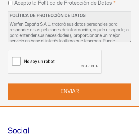
Acepto la Política de Protección de Datos
POLÍTICA DE PROTECCIÓN DE DATOS
Werfen España S.A.U. tratará sus datos personales para
responder a sus peticiones de información, ayuda y soporte, o
para entender sus necesidades y proporcionarle un mejor
servicio en base al interés legítimo que tenemos. Puede
encontrar más información sobre nuestras prácticas de
privacidad y cómo ejercer sus derechos en nuestra
Política de
Privacidad
. También puede contactar con nosotros en
DPO-
es@werfen.com
.
Social