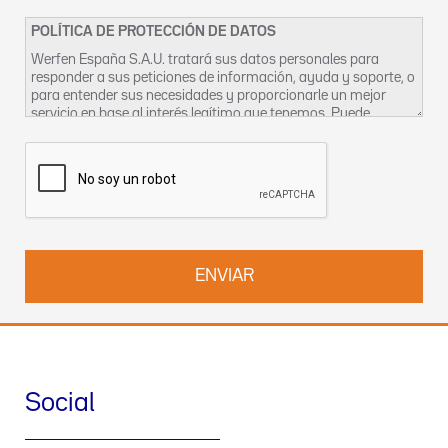
POLÍTICA DE PROTECCIÓN DE DATOS
Werfen España S.A.U. tratará sus datos personales para
responder a sus peticiones de información, ayuda y soporte, o
para entender sus necesidades y proporcionarle un mejor
servicio en base al interés legítimo que tenemos. Puede
encontrar más información sobre nuestras prácticas de
privacidad y cómo ejercer sus derechos en nuestra
Política de
Privacidad
. También puede contactar con nosotros en
DPO-
es@werfen.com
.
Social