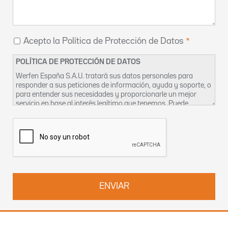
Acepto la Política de Protección de Datos
POLÍTICA DE PROTECCIÓN DE DATOS
Werfen España S.A.U. tratará sus datos personales para
responder a sus peticiones de información, ayuda y soporte, o
para entender sus necesidades y proporcionarle un mejor
servicio en base al interés legítimo que tenemos. Puede
encontrar más información sobre nuestras prácticas de
privacidad y cómo ejercer sus derechos en nuestra
Política de
Privacidad
. También puede contactar con nosotros en
DPO-
es@werfen.com
.