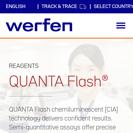
TRACK & TRACE
SELECT COUNTR
Toggl
navig
Skip
to
main
content
REAGENTS
QUANTA Flash®
QUANTA Flash chemiluminescent (CIA)
technology delivers confident results.
Semi-quantitative assays offer precise