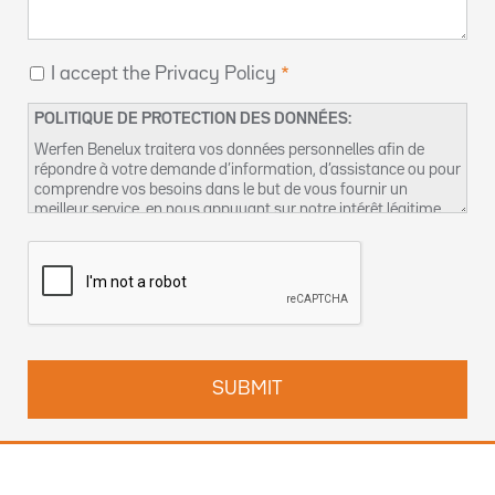
I accept the Privacy Policy
POLITIQUE DE PROTECTION DES DONNÉES:
Werfen Benelux traitera vos données personnelles afin de
répondre à votre demande d’information, d’assistance ou pour
comprendre vos besoins dans le but de vous fournir un
meilleur service, en nous appuyant sur notre intérêt légitime
pour réaliser ce traitement de données. Vous pouvez retrouver
plus d’informations concernant nos pratiques de protection
des données et comment exercer vos droits dans notre
Politique de confidentialité
. Vous pouvez également nous
contacter par email à l’adresse suivante :
dpo-fr@werfen.com