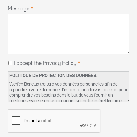
Message
I accept the Privacy Policy
POLITIQUE DE PROTECTION DES DONNÉES:
Werfen Benelux traitera vos données personnelles afin de
répondre à votre demande d’information, d’assistance ou pour
comprendre vos besoins dans le but de vous fournir un
meilleur service, en nous appuyant sur notre intérêt légitime
pour réaliser ce traitement de données. Vous pouvez retrouver
plus d’informations concernant nos pratiques de protection
des données et comment exercer vos droits dans notre
Politique de confidentialité
. Vous pouvez également nous
contacter par email à l’adresse suivante :
dpo-fr@werfen.com