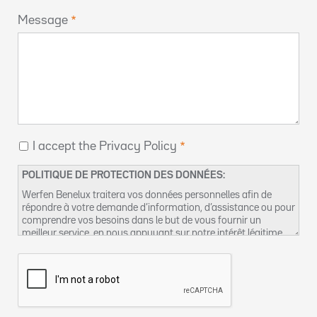
Message
I accept the Privacy Policy
POLITIQUE DE PROTECTION DES DONNÉES:
Werfen Benelux traitera vos données personnelles afin de
répondre à votre demande d’information, d’assistance ou pour
comprendre vos besoins dans le but de vous fournir un
meilleur service, en nous appuyant sur notre intérêt légitime
pour réaliser ce traitement de données. Vous pouvez retrouver
plus d’informations concernant nos pratiques de protection
des données et comment exercer vos droits dans notre
Politique de confidentialité
. Vous pouvez également nous
contacter par email à l’adresse suivante :
dpo-fr@werfen.com