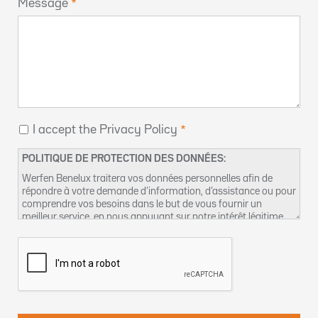
Message
I accept the Privacy Policy
POLITIQUE DE PROTECTION DES DONNÉES:
Werfen Benelux traitera vos données personnelles afin de
répondre à votre demande d’information, d’assistance ou pour
comprendre vos besoins dans le but de vous fournir un
meilleur service, en nous appuyant sur notre intérêt légitime
pour réaliser ce traitement de données. Vous pouvez retrouver
plus d’informations concernant nos pratiques de protection
des données et comment exercer vos droits dans notre
Politique de confidentialité
. Vous pouvez également nous
contacter par email à l’adresse suivante :
dpo-fr@werfen.com