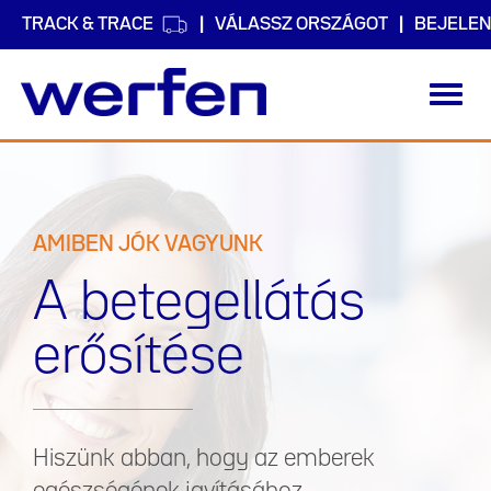
TRACK & TRACE
VÁLASSZ ORSZÁGOT
BEJELEN
Toggl
navig
Ugrás
a
tartalomra
AMIBEN JÓK VAGYUNK
A betegellátás
erősítése
Hiszünk abban, hogy az emberek