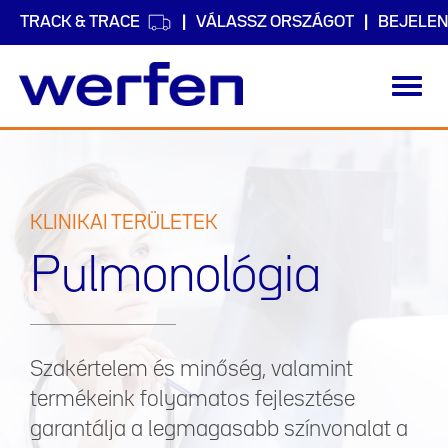
TRACK & TRACE
VÁLASSZ ORSZÁGOT
BEJELEN
Toggl
navig
Ugrás
a
tartalomra
KLINIKAI TERÜLETEK
Pulmonológia
Szakértelem és minőség, valamint
termékeink folyamatos fejlesztése
garantálja a legmagasabb színvonalat a