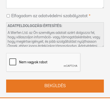
Elfogadom az adatvédelmi szabályzatot
ADATFELDOLGOZÁSI ÉRTESÍTÉS:
A Werfen Ltd. az Ön személyes adatait azért dolgozza fel,
hogy válaszoljon információ- vagy támogatáskérésére, vagy
hogy megértse igényeit, és jobb szolgáltatást nyújthasson
Önnek, ehhez jogos érdekünkre támaszkodva. Adatvédelmi
gyakorlatunkról és jogai gyakorlásának módjáról az
Adatvédelmi szabályzatunkban
talál további információt.
Felveheti velünk a kapcsolatot a
DPO-hu@werfen.com
címen
is.