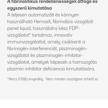
A fibrinolitikus rendellenességek átfogó és
egyszerű kimutatása
A teljesen automatizált és könnyen
használható HemosIL fibrinolízis vizsgálati
panel liquid, használatra kész FDP-
vizsgálatot* tartalmaz, innovatív
immunvizsgálattal, amely csökkenti a
fibrinogén-interferenciát, plazminogén-
vizsgálatot és plazminogén-inhibitor-
vizsgálatot, amelyek képesek a homozigóta
plazmin-inhibítor deficiencia kimutatására.
*Nincs 510(k)-engedély. Nem minden országban érhető el.