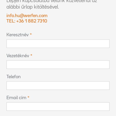
Lépjen kapcsolatba velünk közvetlenül az
alábbi űrlap kitöltésével.
info.hu@werfen.com
TEL: +36 1 882 7310
Keresztnév
Vezetéknév
Telefon
Email cím