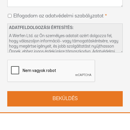
Elfogadom az adatvédelmi szabályzatot
ADATFELDOLGOZÁSI ÉRTESÍTÉS:
A Werfen Ltd. az Ön személyes adatait azért dolgozza fel,
hogy válaszoljon információ- vagy támogatáskérésére, vagy
hogy megértse igényeit, és jobb szolgáltatást nyújthasson
Önnek, ehhez jogos érdekünkre támaszkodva. Adatvédelmi
gyakorlatunkról és jogai gyakorlásának módjáról az
Adatvédelmi szabályzatunkban
talál további információt.
Felveheti velünk a kapcsolatot a
DPO-hu@werfen.com
címen
is.