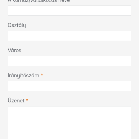
A kórház/vállalkozás neve
Osztály
Város
Irányítószám
Üzenet