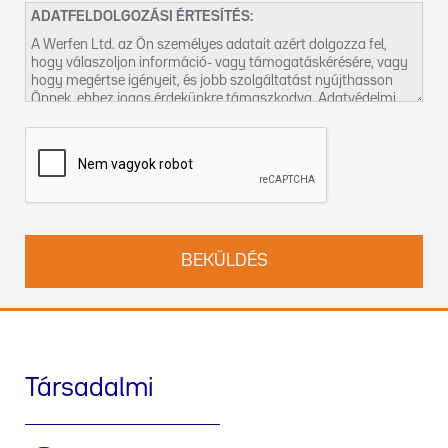
ADATFELDOLGOZÁSI ÉRTESÍTÉS:
A Werfen Ltd. az Ön személyes adatait azért dolgozza fel,
hogy válaszoljon információ- vagy támogatáskérésére, vagy
hogy megértse igényeit, és jobb szolgáltatást nyújthasson
Önnek, ehhez jogos érdekünkre támaszkodva. Adatvédelmi
gyakorlatunkról és jogai gyakorlásának módjáról az
Adatvédelmi szabályzatunkban
talál további információt.
Felveheti velünk a kapcsolatot a
DPO-hu@werfen.com
címen
is.
Társadalmi