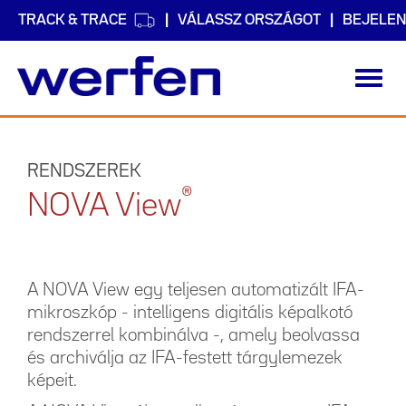
TRACK & TRACE
VÁLASSZ ORSZÁGOT
BEJELEN
Toggl
navig
Ugrás
a
tartalomra
RENDSZEREK
®
NOVA View
A NOVA View egy teljesen automatizált IFA-
mikroszkóp - intelligens digitális képalkotó
rendszerrel kombinálva -, amely beolvassa
és archiválja az IFA-festett tárgylemezek
képeit.