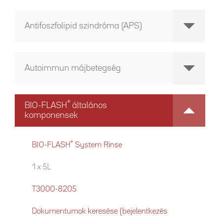
Antifoszfolipid szindróma (APS)
Autoimmun májbetegség
®
BIO-FLASH
általános
komponensek
®
BIO-FLASH
System Rinse
1 x 5L
T3000-8205
Dokumentumok keresése (bejelentkezés