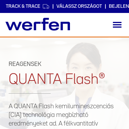
TRACK & TRACE
VÁLASSZ ORSZÁGOT
BEJELEN
Toggl
navig
Ugrás
a
tartalomra
REAGENSEK
QUANTA Flash®
A QUANTA Flash kemilumineszcenciás
(CIA) technológia megbízható
eredményeket ad. A félkvantitatív