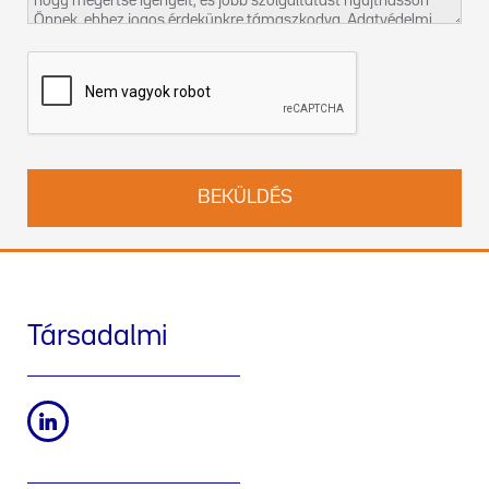
hogy megértse igényeit, és jobb szolgáltatást nyújthasson
Önnek, ehhez jogos érdekünkre támaszkodva. Adatvédelmi
gyakorlatunkról és jogai gyakorlásának módjáról az
Adatvédelmi szabályzatunkban
talál további információt.
Felveheti velünk a kapcsolatot a
DPO-hu@werfen.com
címen
is.
Társadalmi