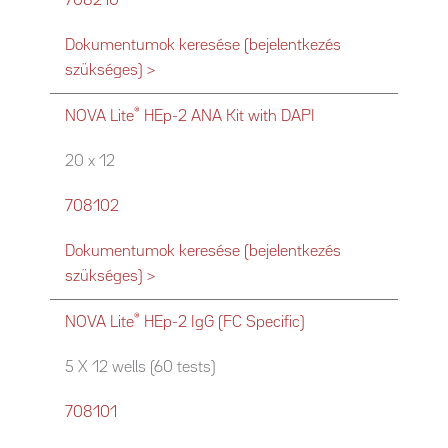
708210
Dokumentumok keresése (bejelentkezés
szükséges) >
®
NOVA Lite
HEp-2 ANA Kit with DAPI
20 x 12
708102
Dokumentumok keresése (bejelentkezés
szükséges) >
®
NOVA Lite
HEp-2 IgG (FC Specific)
5 X 12 wells (60 tests)
708101