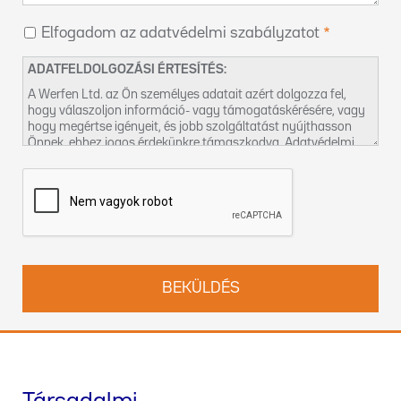
Elfogadom az adatvédelmi szabályzatot
ADATFELDOLGOZÁSI ÉRTESÍTÉS:
A Werfen Ltd. az Ön személyes adatait azért dolgozza fel,
hogy válaszoljon információ- vagy támogatáskérésére, vagy
hogy megértse igényeit, és jobb szolgáltatást nyújthasson
Önnek, ehhez jogos érdekünkre támaszkodva. Adatvédelmi
gyakorlatunkról és jogai gyakorlásának módjáról az
Adatvédelmi szabályzatunkban
talál további információt.
Felveheti velünk a kapcsolatot a
DPO-hu@werfen.com
címen
is.