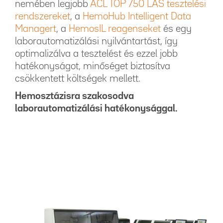
nemében legjobb
ACL TOP 750 LAS tesztelési
rendszereket
, a
HemoHub Intelligent Data
Managert
, a
HemosIL reagenseket
és egy
laborautomatizálási nyilvántartást, így
optimalizálva a tesztelést és ezzel jobb
hatékonyságot, minőséget biztosítva
csökkentett költségek mellett.
Hemosztázisra szakosodva
laborautomatizálási hatékonysággal.