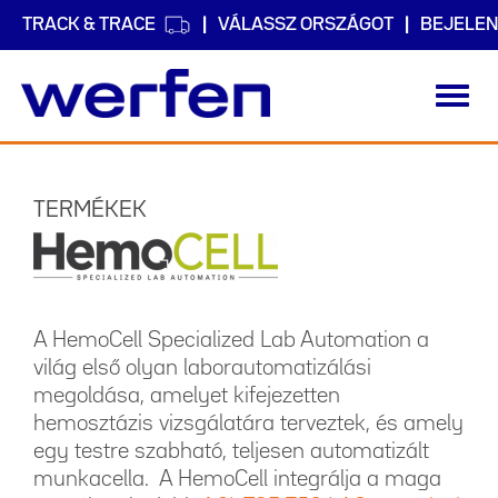
TRACK & TRACE
VÁLASSZ ORSZÁGOT
BEJELEN
Toggl
navig
Ugrás
a
tartalomra
TERMÉKEK
A HemoCell Specialized Lab Automation a
világ első olyan laborautomatizálási
megoldása, amelyet kifejezetten
hemosztázis vizsgálatára terveztek, és amely
egy testre szabható, teljesen automatizált
munkacella. A HemoCell integrálja a maga