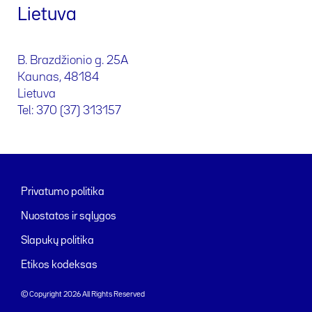
Lietuva
B. Brazdžionio g. 25A
Kaunas, 48184
Lietuva
Tel: 370 (37) 313157
Privatumo politika
Nuostatos ir sąlygos
Slapukų politika
Etikos kodeksas
© Copyright 2026 All Rights Reserved