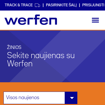
TRACK & TRACE
PASIRINKITE ŠALĮ
PRISIJUNGTI
Toggl
navig
Pereiti
į
pagrindinį
turinį
ŽINIOS
Sekite naujienas su
Werfen