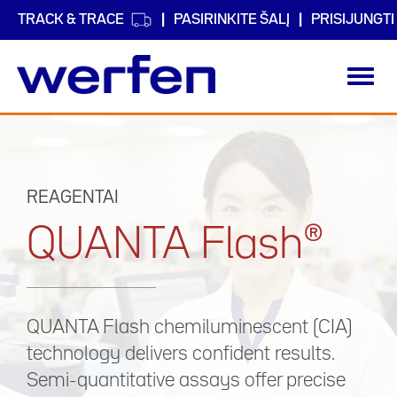
TRACK & TRACE
PASIRINKITE ŠALĮ
PRISIJUNGTI
Toggl
navig
Pereiti
į
pagrindinį
turinį
REAGENTAI
QUANTA Flash®
QUANTA Flash chemiluminescent (CIA)
technology delivers confident results.
Semi-quantitative assays offer precise