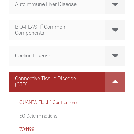
Autoimmune Liver Disease
®
BIO-FLASH
Common
Components
Coeliac Disease
Connective Tissue Disease
(CTD)
®
QUANTA Flash
Centromere
50 Determinations
701198