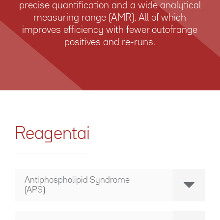
precise quantification and a wide analytical
measuring range (AMR). All of which
improves efficiency with fewer out­of­range
positives and re-runs.
Reagentai
Antiphospholipid Syndrome
(APS)