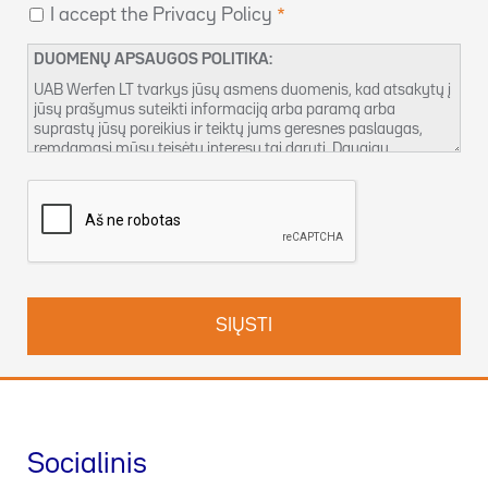
I accept the Privacy Policy
DUOMENŲ APSAUGOS POLITIKA:
UAB Werfen LT tvarkys jūsų asmens duomenis, kad atsakytų į
jūsų prašymus suteikti informaciją arba paramą arba
suprastų jūsų poreikius ir teiktų jums geresnes paslaugas,
remdamasi mūsų teisėtu interesu tai daryti. Daugiau
informacijos apie mūsų duomenų privatumo taikymo tvarką ir
tai, kaip naudotis savo teisėmis, galite rasti mūsų
Privatumo
Politikoje
. Taip pat galite susisiekti su mumis adresu
DPO-
lt@werfen.com
.
Socialinis