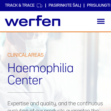
TRACK & TRACE
PASIRINKITE ŠALĮ
PRISIJUNGTI
Toggl
navig
Pereiti
į
pagrindinį
turinį
CLINICAL AREAS
Haemophilia
Center
Expertise and quality, and the continuous