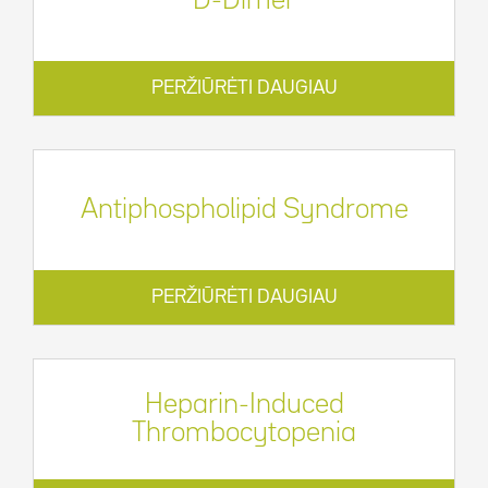
D-Dimer
PERŽIŪRĖTI DAUGIAU
Antiphospholipid Syndrome
PERŽIŪRĖTI DAUGIAU
Heparin-Induced
Thrombocytopenia