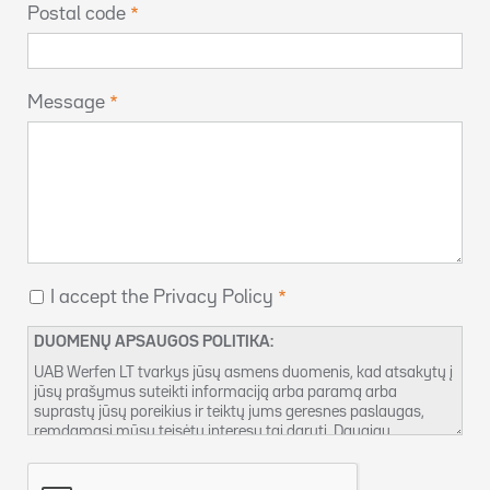
Postal code
Message
I accept the Privacy Policy
DUOMENŲ APSAUGOS POLITIKA:
UAB Werfen LT tvarkys jūsų asmens duomenis, kad atsakytų į
jūsų prašymus suteikti informaciją arba paramą arba
suprastų jūsų poreikius ir teiktų jums geresnes paslaugas,
remdamasi mūsų teisėtu interesu tai daryti. Daugiau
informacijos apie mūsų duomenų privatumo taikymo tvarką ir
tai, kaip naudotis savo teisėmis, galite rasti mūsų
Privatumo