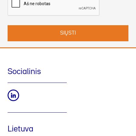
Politikoje
. Taip pat galite susisiekti su mumis adresu
DPO-
lt@werfen.com
.
Socialinis
Lietuva