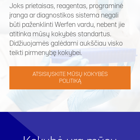
Joks prietaisas, reagentas, programinė
įranga ar diagnostikos sistema negali
būti paženklinti Werfen vardu, nebent jie
atitinka mūsų kokybės standartus.
Didžiuojamės galėdami aukščiau visko
teikti pirmenybę kokybei.
ATSISIŲSKITE MŪSŲ KOKYBĖS
POLITIKĄ