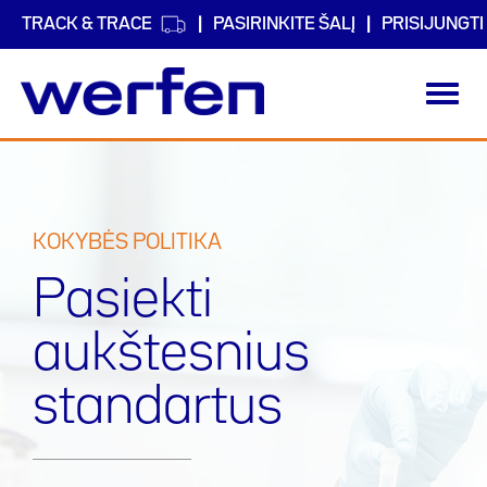
TRACK & TRACE
PASIRINKITE ŠALĮ
PRISIJUNGTI
Toggl
navig
Pereiti
į
pagrindinį
turinį
KOKYBĖS POLITIKA
Pasiekti
aukštesnius
standartus