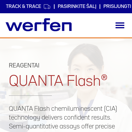
TRACK & TRACE
PASIRINKITE ŠALĮ
PRISIJUNGTI
Toggl
navig
Pereiti
į
pagrindinį
turinį
REAGENTAI
QUANTA Flash®
QUANTA Flash chemiluminescent (CIA)
technology delivers confident results.
Semi-quantitative assays offer precise