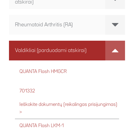
atskirai)
Rheumatoid Arthritis (RA)
Valdikliai (parduodami atskirai)
QUANTA Flash HMGCR
701332
Ieškokite dokumentų (reikalingas prisijungimas)
>
QUANTA Flash LKM-1