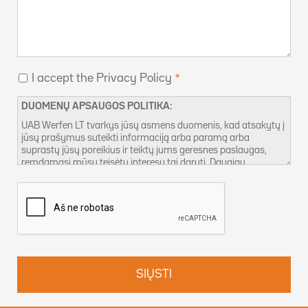
I accept the Privacy Policy
DUOMENŲ APSAUGOS POLITIKA:
UAB Werfen LT tvarkys jūsų asmens duomenis, kad atsakytų į
jūsų prašymus suteikti informaciją arba paramą arba
suprastų jūsų poreikius ir teiktų jums geresnes paslaugas,
remdamasi mūsų teisėtu interesu tai daryti. Daugiau
informacijos apie mūsų duomenų privatumo taikymo tvarką ir
tai, kaip naudotis savo teisėmis, galite rasti mūsų
Privatumo
Politikoje
. Taip pat galite susisiekti su mumis adresu
DPO-
lt@werfen.com
.