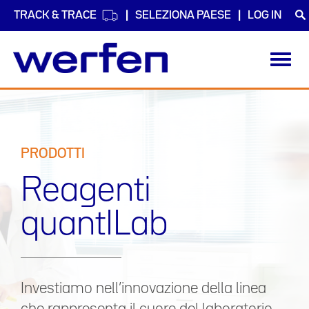
TRACK & TRACE
SELEZIONA PAESE
LOG IN
Toggl
navig
Salta
al
contenuto
principale
PRODOTTI
Reagenti
quantILab
Investiamo nell’innovazione della linea