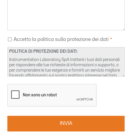
Accetto la politica sulla protezione dei dati
POLITICA DI PROTEZIONE DEI DATI:
Instrumentation Laboratory SpA tratterà i tuoi dati personali
per rispondere alle tue richieste di informazioni o supporto, o
per comprendere le tue esigenze e fornirti un servizio migliore
facendo affidamento sul nostro legittimo interesse nel farlo.
Puoi trovare ulteriori informazioni sulla gestione della privacy
dei dati e su come esercitare i tuoi diritti nella nostra
Informativa privacy
. Puoi anche contattarci a
DPO-
it@werfen.com
.