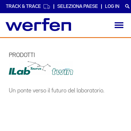
TRACK & TRACE
SELEZIONA PAESE
LOG IN
Toggl
navig
Salta
al
contenuto
PRODOTTI
principale
Un ponte verso il futuro del laboratorio.