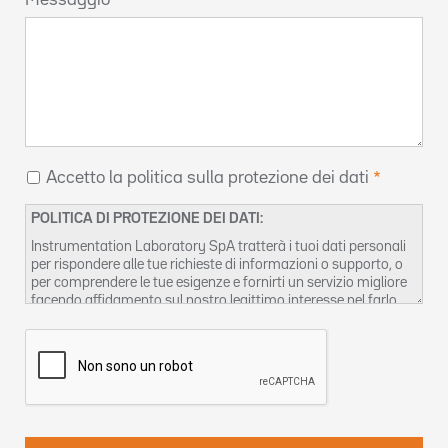
Messaggio
Accetto la politica sulla protezione dei dati
POLITICA DI PROTEZIONE DEI DATI:
Instrumentation Laboratory SpA tratterà i tuoi dati personali
per rispondere alle tue richieste di informazioni o supporto, o
per comprendere le tue esigenze e fornirti un servizio migliore
facendo affidamento sul nostro legittimo interesse nel farlo.
Puoi trovare ulteriori informazioni sulla gestione della privacy
dei dati e su come esercitare i tuoi diritti nella nostra
Informativa privacy
. Puoi anche contattarci a
DPO-
it@werfen.com
.