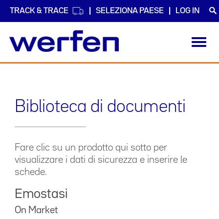
TRACK & TRACE
SELEZIONA PAESE
LOG IN
Toggl
navig
Salta
al
contenuto
principale
Biblioteca di documenti
Fare clic su un prodotto qui sotto per
visualizzare i dati di sicurezza e inserire le
schede.
Emostasi
On Market