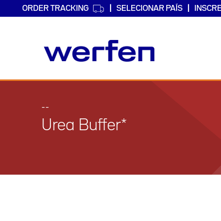
ORDER TRACKING
SELECIONAR PAÍS
INSCR
Passar
para
o
--
conteúdo
Urea Buffer*
principal