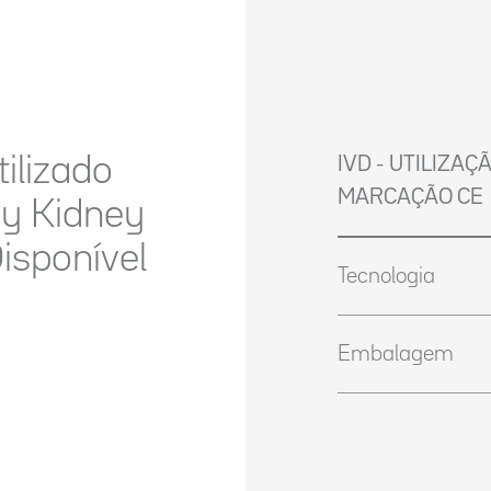
ilizado
IVD - UTILIZAÇ
MARCAÇÃO CE
y Kidney
Disponível
Tecnologia
Embalagem