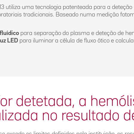
utiliza uma tecnologia patenteada para a deteção 
oratoriais tradicionais. Baseado numa medição fotom
fluídico
para separação do plasma e deteção de he
luz LED
para iluminar a célula de fluxo ótico e calcu
for detetada, a hemóli
alizada no resultado d
 excede os limites definidos pela instituição, os re