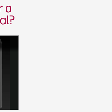
r a
al?