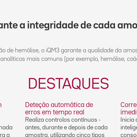
ante a integridade de cada amo
o de hemólise, o iQM3 garante a qualidade da amos
-analíticos mais comuns (por exemplo, hemólise, coág
DESTAQUES
m
Deteção automática de
Corr
erros em tempo real
imedi
Realiza controlos contínuos -
Inicia
omada
antes, durante e depois de cada
inteli
ra a
amostra, utilizando cinco tipos
consoa