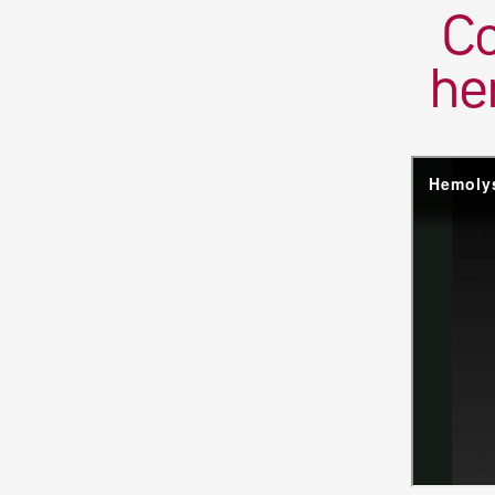
Co
he