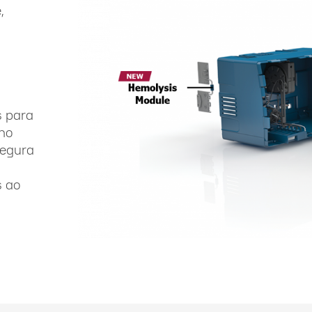
,
s para
no
segura
s ao