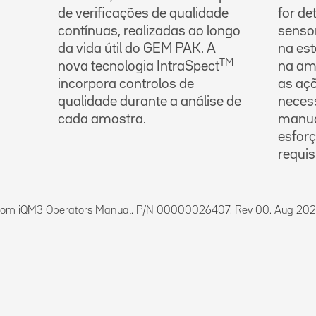
de verificações de qualidade
for de
contínuas, realizadas ao longo
sensor
da vida útil do GEM PAK. A
na est
TM
nova tecnologia IntraSpect
na am
incorpora controlos de
as açõ
qualidade durante a análise de
neces
cada amostra.
manua
esfor
requis
com iQM3 Operators Manual. P/N 00000026407. Rev 00. Aug 202