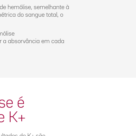
de hemólise, semelhante à
étrica do sangue total, o
mólise
lar a absorvância em cada
se é
e K+
sultados de K+ são